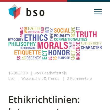
16.05.2019
|
von
Geschäftsstelle
bso
|
Wissenschaft & Trends
|
2 Kommentare
Ethikrichtlinien: