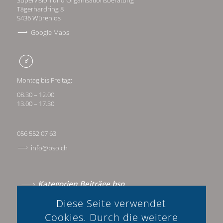
Tägerhardring 8
5436 Würenlos
Google Maps
Montag bis Freitag:
08.30 – 12.00
13.00 – 17.30
056 552 07 63
info@bso.ch
Kategorien Beiträge bso
Diese Seite verwendet
Beratung & Methoden
Cookies. Durch die weitere
Beratungsmarkt