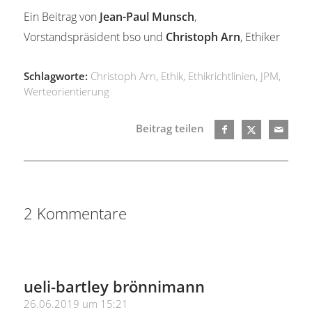
Ein Beitrag von
Jean-Paul Munsch
,
Vorstandspräsident bso und
Christoph Arn
, Ethiker
Schlagworte:
Christoph Arn
,
Ethik
,
Ethikrichtlinien
,
JPM
,
Werteorientierung
Beitrag teilen
2 Kommentare
ueli-bartley brönnimann
sagte:
26.06.2019 um 15:21