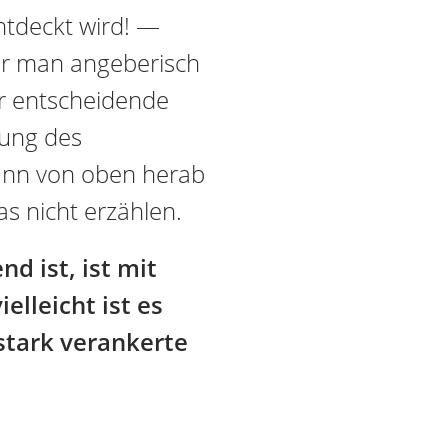
ntdeckt wird! —
er man angeberisch
er entscheidende
dung des
dann von oben herab
as nicht erzählen.
d ist, ist mit
elleicht ist es
 stark verankerte