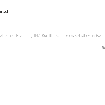
unsch
eidenheit
,
Beziehung
,
JPM
,
Konflikt
,
Paradoxien
,
Selbstbewusstsein
Be