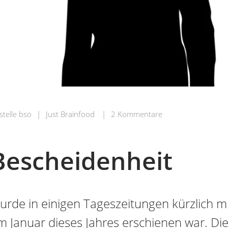
stelle bso
|
Just Brainfood
|
2 Kommentare
Bescheidenheit
de in einigen Tageszeitungen kürzlich mi
 im Januar dieses Jahres erschienen war. Die