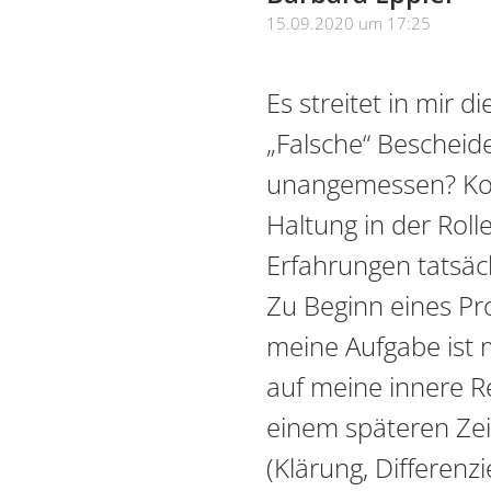
sagte:
15.09.2020 um 17:25
Es streitet in mir 
„Falsche“ Bescheide
unangemessen? Kom
Haltung in der Roll
Erfahrungen tatsäc
Zu Beginn eines Pro
meine Aufgabe ist 
auf meine innere R
einem späteren Zei
(Klärung, Differenz