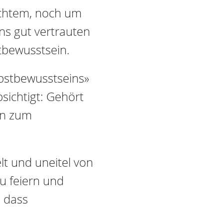
ichtem, noch um
ns gut vertrauten
tbewusstsein.
bstbewusstseins»
sichtigt: Gehört
en zum
lt und uneitel von
u feiern und
 dass