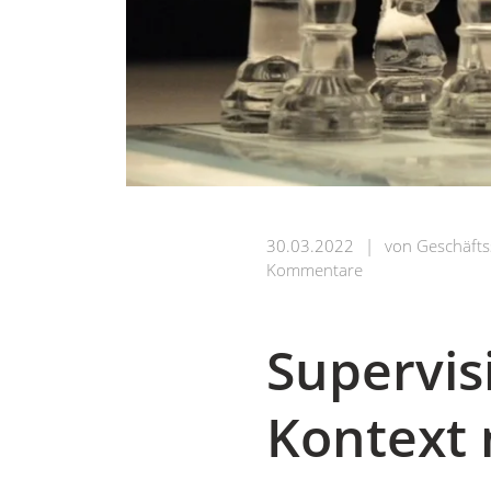
30.03.2022
|
von
Geschäfts
Kommentare
Supervis
Kontext 