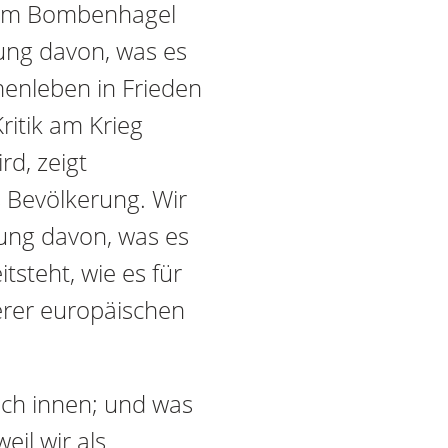
, im Bombenhagel
ung davon, was es
menleben in Frieden
ritik am Krieg
rd, zeigt
 Bevölkerung. Wir
lung davon, was es
tsteht, wie es für
nserer europäischen
ach innen; und was
eil wir als