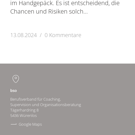
im Handgepäck. Es ist entscheidend, die
Chancen und Risiken solch…
13.08.2024
/
0 Kommentare
bso
Berufsverband für Coaching,
Supervision und Organisationsberatung
Tägerhardring 8
5436 Würenlos
Google Maps