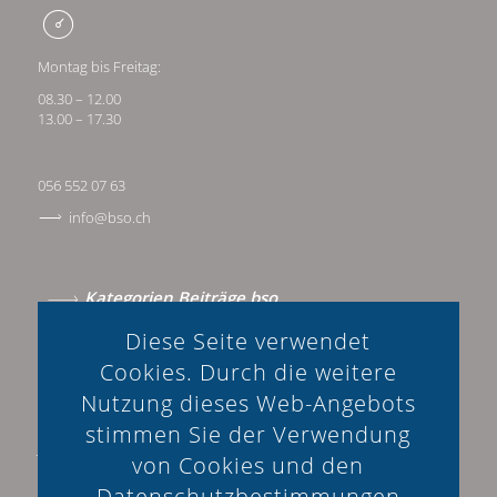
Montag bis Freitag:
08.30 – 12.00
13.00 – 17.30
056 552 07 63
info@bso.ch
Kategorien Beiträge bso
Diese Seite verwendet
Beratung & Methoden
Cookies. Durch die weitere
Beratungsmarkt
Nutzung dieses Web-Angebots
Erfahrungsberichte
stimmen Sie der Verwendung
Just Brainfood
von Cookies und den
Verband & Strategie
Datenschutz­bestimmungen